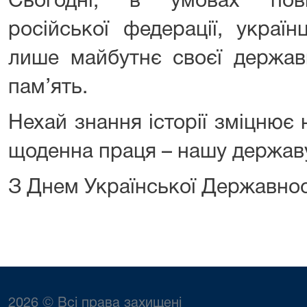
Сьогодні, в умовах повн
російської федерації, украї
лише майбутнє своєї держави
пам’ять.
Нехай знання історії зміцнює 
щоденна праця – нашу держав
З Днем Української Державнос
2026 © Всі права захищені