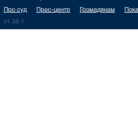
Про суд
Прес-центр
Громадянам
Пока
v1.38.1