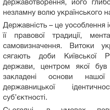
державотворення, його глибо
незламну волю українського н
Державність – це уособлення і
її правової традиції, мент
самовизначення. Витоки укр
сягають доби Київської Р
держави, центром якої був
закладені основи нашої 
державницької ідентичн
суб’єктності.