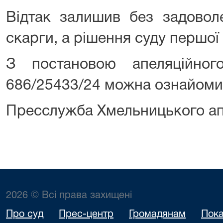
Відтак залишив без задоволе
скарги, а рішення суду першої і
З постановою апеляційно
686/25433/24 можна ознайоми
Пресслужба Хмельницького ап
2026 © Всі права захищені
Про суд
Прес-центр
Громадянам
Пока