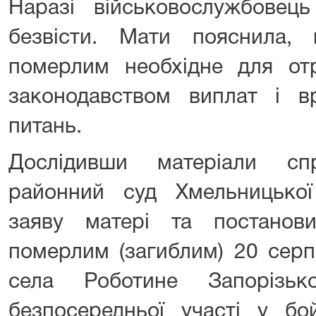
Наразі військовослужбовец
безвісти. Мати пояснила,
померлим необхідне для от
законодавством виплат і в
питань.
Дослідивши матеріали сп
районний суд Хмельницької
заяву матері та постанов
померлим (загиблим) 20 серп
села Роботине Запорізьк
безпосередньої участі у бо