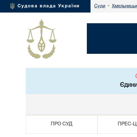
Хмельницьк
Судова влада України
Суди
•
Єдини
ПРО СУД
ПРЕС-Ц