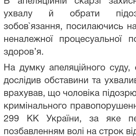
В апеляційній скарзі захис
ухвалу й обрати підоз
зобов`язання, посилаючись на
неналежної процесуальної п
здоров’я.
На думку апеляційного суду, 
дослідив обставини та ухвали
врахував, що чоловіка підозр
кримінального правопорушенн
299 КК України, за яке п
позбавленням волі на строк від