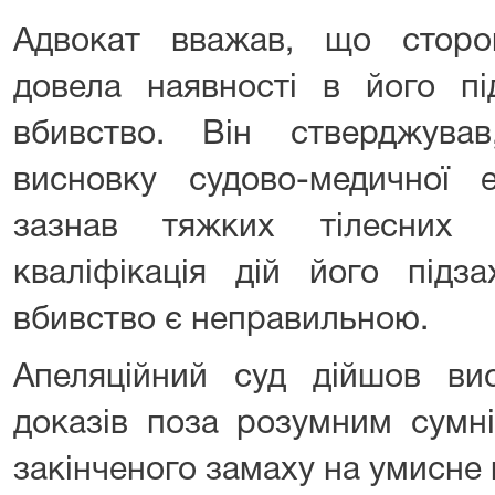
Адвокат вважав, що сторо
довела наявності в його пі
вбивство. Він стверджува
висновку судово-медичної е
зазнав тяжких тілесних
кваліфікація дій його підз
вбивство є неправильною.
Апеляційний суд дійшов вис
доказів поза розумним сумн
закінченого замаху на умисне 