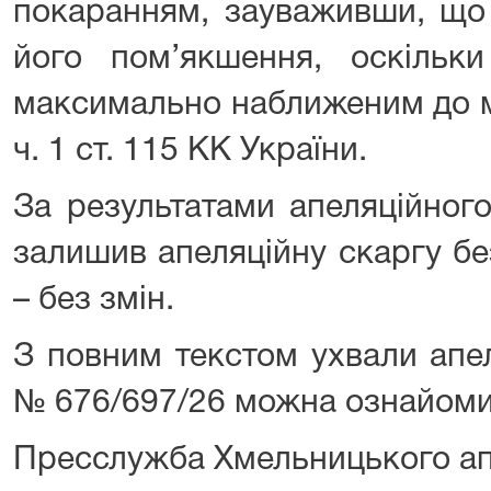
покаранням, зауваживши, що 
його пом’якшення, оскільк
максимально наближеним до мі
ч. 1 ст. 115 КК України.
За результатами апеляційног
залишив апеляційну скаргу бе
– без змін.
З повним текстом ухвали апел
№ 676/697/26 можна ознайоми
Пресслужба Хмельницького ап