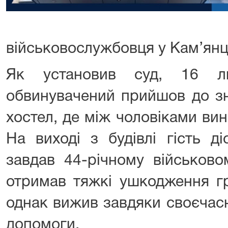
військовослужбовця у Кам’янц
Як установив суд, 16 л
обвинувачений прийшов до зн
хостел, де між чоловіками ви
На виході з будівлі гість д
завдав 44-річному військово
отримав тяжкі ушкодження гру
однак вижив завдяки своєчас
допомоги.