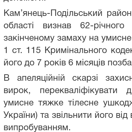
Кам’янець-Подільський райо
області визнав 62-річног
закінченому замаху на умисне в
1 ст. 115 Кримінального коде
його до 7 років 6 місяців позб
В апеляційній скарзі захис
вирок, перекваліфікувати д
умисне тяжке тілесне ушкодж
України) та звільнити його від
випробуванням.