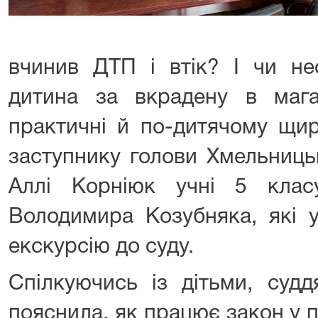
вчинив ДТП і втік? І чи нес
дитина за вкрадену в мага
практичні й по-дитячому щир
заступнику голови Хмельниць
Аллі Корніюк учні 5 кла
Володимира Козубняка, які у
екскурсію до суду.
Спілкуючись із дітьми, суд
пояснила, як працює закон у 