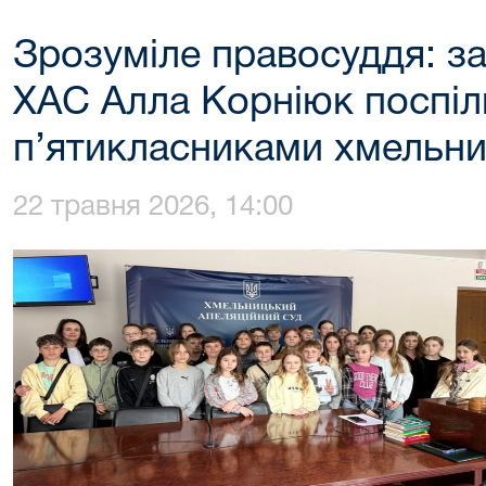
Зрозуміле правосуддя: з
ХАС Алла Корніюк поспіл
п’ятикласниками хмельни
22 травня 2026, 14:00