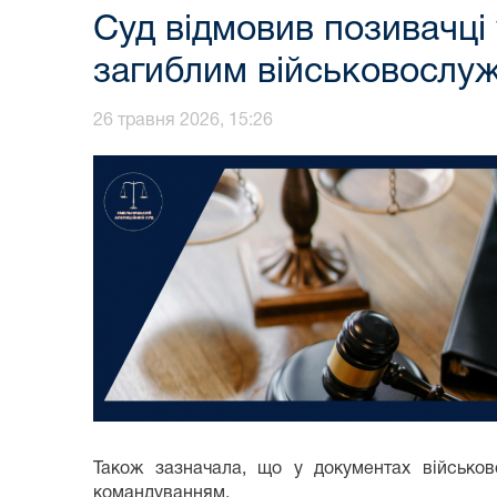
Суд відмовив позивачці
загиблим військовослу
26 травня 2026, 15:26
Також зазначала, що у документах військов
командуванням.