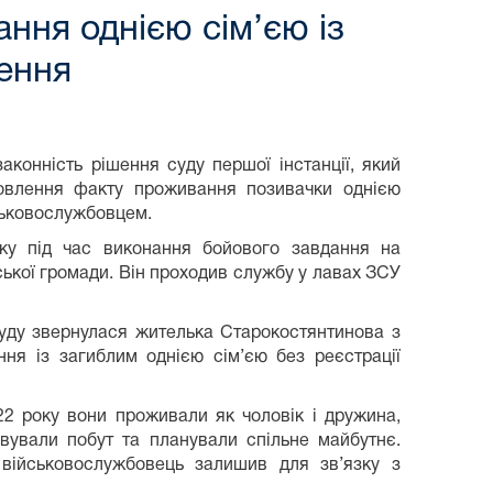
ння однією сім’єю із
ення
аконність рішення суду першої інстанції, який
новлення факту проживання позивачки однією
йськовослужбовцем.
оку під час виконання бойового завдання на
ької громади. Він проходив службу у лавах ЗСУ
 суду звернулася жителька Старокостянтинова з
ня із загиблим однією сім’єю без реєстрації
2 року вони проживали як чоловік і дружина,
вували побут та планували спільне майбутнє.
 військовослужбовець залишив для зв’язку з