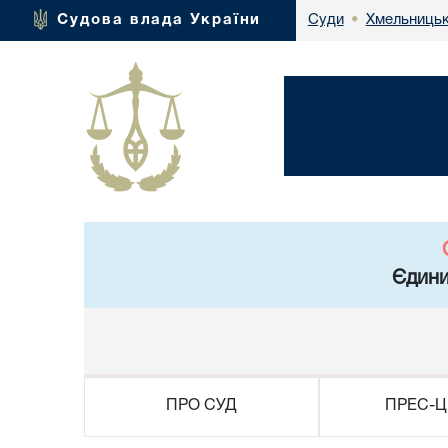
Хмельницьк
Судова влада України
Суди
•
Єдини
ПРО СУД
ПРЕС-Ц