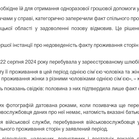
обхідне їй для отримання одноразової грошової допомоги у
дачами у справі, категорично заперечили факт спільного пр
цької області у задоволенні позову відмовив. Це рішен
ршої інстанції про недоведеність факту проживання сторін 
о 22 серпня 2024 року перебувала у зареєстрованому шлюбі
її проживання в цей період однією сім`єю чоловіка та жін
 проживання жінки з різними чоловіками однією сім`єю», – 
 показань свідків: половина з них підтвердила лише факт с
них фотографій датована роками, коли позивачка ще пер
овослужбовця даних про неї немає, натомість вказані батьки
я військової служби, перебування військовослужбовця у
льного проживання сторін у заявлений період.