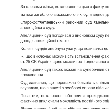
За словами жінки, встановлення цього факту не
Батьки загиблого військового, які були відпові
Старокостянтинівський районний суд Хмельни
апеляційного суду.
Апеляційний суд погодився з висновком суду пе
доводи апеляційної скарги.
Колегія суддів звернула увагу, що позивачка д
«…що виключає можливість встановлення факту 
ст. 25 СК України щодо можливості одночасного
Апеляційний суд також вказав на суперечливість
проживання.
Суд зазначив, що переважна більшість спіль
зауважив, що в анкеті з особової справи військ
Поза тим, встановлені обставини проходженн
фактично виключали можливість постійного спі