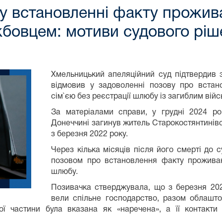
 у встановленні факту прожива
жбовцем: мотиви судового ріш
Хмельницький апеляційний суд підтвердив з
відмовив у задоволенні позову про вста
сім`єю без реєстрації шлюбу із загиблим ві
За матеріалами справи, у грудні 2024 р
Донеччині загинув житель Старокостянтинівс
з березня 2022 року.
Через кілька місяців після його смерті до
позовом про встановлення факту проживан
шлюбу.
Позивачка стверджувала, що з березня 202
вели спільне господарство, разом облашто
ої частини була вказана як «наречена», а її контакти