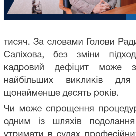
тисяч. За словами Голови Ради
Саліхова, без зміни підхо
кадровий дефіцит може з
найбільших викликів дл
щонайменше десять років.
Чи може спрощення процедур
одним із шляхів подоланн
утримати в судах професійни