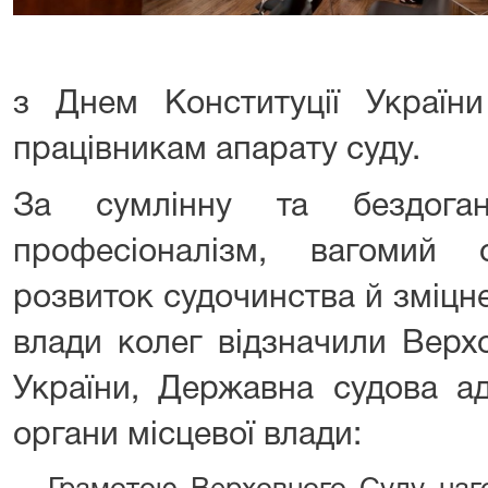
з Днем Конституції України
працівникам апарату суду.
За сумлінну та бездога
професіоналізм, вагомий
розвиток судочинства й зміцн
влади колег відзначили Верх
України, Державна судова ад
органи місцевої влади: