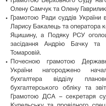
Грамотою Верховного Суду наго
Олену Самчук та Олену Гаврилик
Грамотою Ради суддів України в
Ларису Бакалець та оператора к
Яцишину, а Подяку РСУ оголо
засідання Андрію Бачку та п
Томаровій.
Почесною грамотою Державно
України нагороджено началь
бухгалтера відділу планово
бухгалтерського обліку та зві
Грамотою ДСА – секретаря су
Купельську та провідного спеці