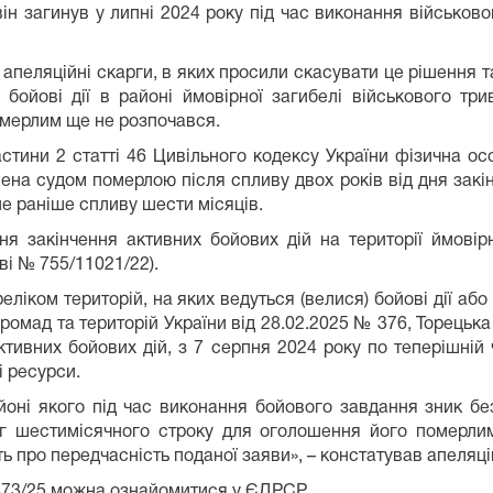
 загинув у липні 2024 року під час виконання військового
пеляційні скарги, в яких просили скасувати це рішення та
і бойові дії в районі ймовірної загибелі військового тр
омерлим ще не розпочався.
стини 2 статті 46 Цивільного кодексу України фізична ос
ена судом померлою після спливу двох років від дня закін
не раніше спливу шести місяців.
я закінчення активних бойових дій на території ймовір
ві № 755/11021/22).
реліком територій, на яких ведуться (велися) бойові дії а
омад та територій України від 28.02.2025 № 376, Торецька
тивних бойових дій, з 7 серпня 2024 року по теперішній 
і ресурси.
йоні якого під час виконання бойового завдання зник бе
ебіг шестимісячного строку для оголошення його померл
ь про передчасність поданої заяви», – констатував апеляці
873/25 можна ознайомитися у ЄДРСР.