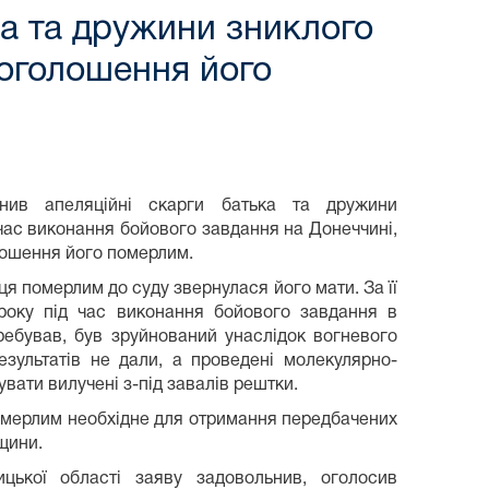
ка та дружини зниклого
 оголошення його
ьнив апеляційні скарги батька та дружини
 час виконання бойового завдання на Донеччині,
лошення його померлим.
я померлим до суду звернулася його мати. За її
 року під час виконання бойового завдання в
еребував, був зруйнований унаслідок вогневого
зультатів не дали, а проведені молекулярно-
вати вилучені з-під завалів рештки.
омерлим необхідне для отримання передбачених
щини.
цької області заяву задовольнив, оголосив