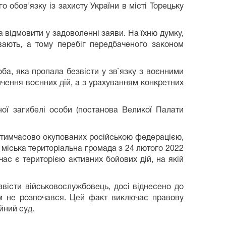
 обов'язку із захисту України в місті Торецьку
 відмовити у задоволенні заяви. На їхню думку,
ивають, а тому перебіг передбаченого законом
оба, яка пропала безвісти у зв`язку з воєнними
чення воєнних дій, а з урахуванням конкретних
ної загибелі особи (постанова Великої Палати
бо тимчасово окупованих російською федерацією,
 міська територіальна громада з 24 лютого 2022
час є територією активних бойових дій, на якій
звісти військовослужбовець, досі віднесено до
им не розпочався. Цей факт виключає правову
йний суд.