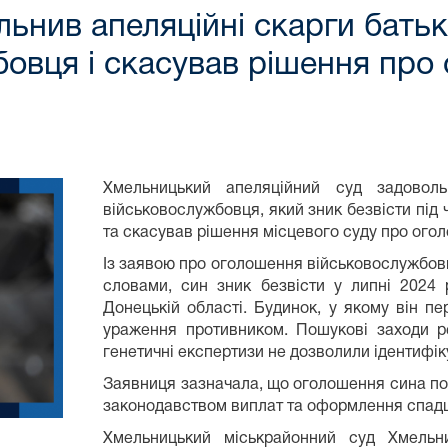
льнив апеляційні скарги бать
бовця і скасував рішення про
Хмельницький апеляційний суд задовол
військовослужбовця, який зник безвісти під
та скасував рішення місцевого суду про ого
Із заявою про оголошення військовослужбовц
словами, син зник безвісти у липні 2024
Донецькій області. Будинок, у якому він п
ураження противником. Пошукові заходи ре
генетичні експертизи не дозволили ідентифіку
Заявниця зазначала, що оголошення сина п
законодавством виплат та оформлення спад
Хмельницький міськрайонний суд Хмельни