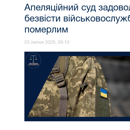
Апеляційний суд задово
безвісти військовослуж
померлим
03 липня 2026, 09:10