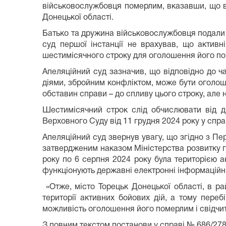
військовослужбовця померлим, вказавши, що він
Донецької області.
Батько та дружина військовослужбовця подали а
суд першої інстанції не врахував, що активн
шестимісячного строку для оголошення його п
Апеляційний суд зазначив, що відповідно до ча
діями, збройним конфліктом, може бути оголош
обставин справи – до спливу цього строку, але 
Шестимісячний строк слід обчислювати від дн
Верховного Суду від 11 грудня 2024 року у спра
Апеляційний суд звернув увагу, що згідно з Пе
затвердженим наказом Міністерства розвитку гр
року по 6 серпня 2024 року була територією ак
функціонують державні електронні інформаційн
«Отже, місто Торецьк Донецької області, в ра
території активних бойових дій, а тому пер
можливість оголошення його померлим і свідчит
З повним текстом постанови у справі № 686/27