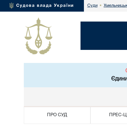
Хмельницьк
Судова влада України
Суди
•
Єдини
ПРО СУД
ПРЕС-Ц