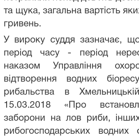
та щука, загальна вартість яки
гривень.
У вироку суддя зазначає, щ
період часу - період нере
наказом Управління охор
відтворення водних біорес
рибальства в Хмельницьк
15.03.2018 «Про встановл
заборони на лов риби, інших
рибогосподарських водних о