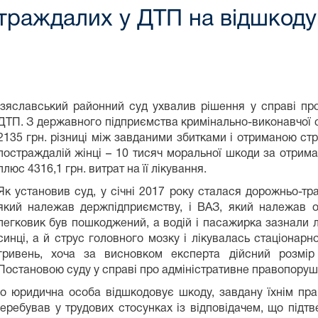
траждалих у ДТП на відшкоду
Ізяславський районний суд ухвалив рішення у справі п
ДТП. З державного підприємства кримінально-виконавчої с
2135 грн. різниці між завданими збитками і отриманою ст
постраждалій жінці – 10 тисяч моральної шкоди за отрим
плюс 4316,1 грн. витрат на її лікування.
Як установив суд, у січні 2017 року сталася дорожньо-тр
який належав держпідприємству, і ВАЗ, який належав од
легковик був пошкоджений, а водій і пасажирка зазнали 
синці, а й струс головного мозку і лікувалась стаціонар
гривень, хоча за висновком експерта дійсний розмі
Постановою суду у справі про адміністративне правопоруш
що юридична особа відшкодовує шкоду, завдану їхнім пра
еребував у трудових стосунках із відповідачем, що підтв