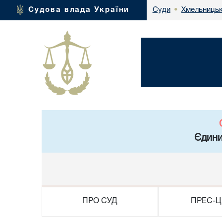
Хмельницьк
Судова влада України
Суди
•
Єдини
ПРО СУД
ПРЕС-Ц