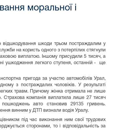
вання моральної і
ро відшкодування шкоди трьом постраждалим у
лужби на користь одного з потерпілих стягнули
раховою виплатою. Іншому присудили 5 тисяч, а
ані ушкодження легкого ступеня, останній - ще
анспортна пригода за участю автомобілів Урал,
ному з постраждалих чоловіків. У результаті
легких травм. Причому жінка отримала не лише
но. Страхова компанія виплатила лише 27 тисяч
р пошкоджень авто становив 29135 гривень.
ення винним у ДТП визнали водія Уралу.
цівником під час виконання ним свої трудових
ерджується сторонами, то і відповідальність за