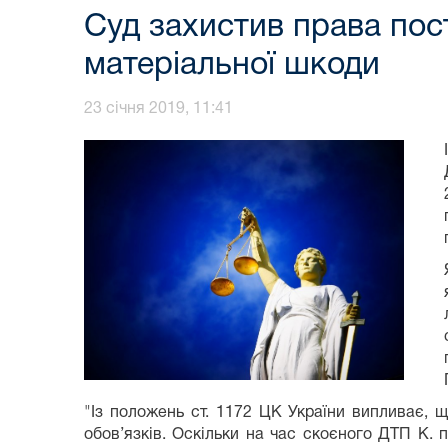
Суд захистив права пос
матеріальної шкоди
23 січня 2019, 11:41
"Із положень ст. 1172 ЦК України випливає, 
обов’язків. Оскільки на час скоєного ДТП К. п