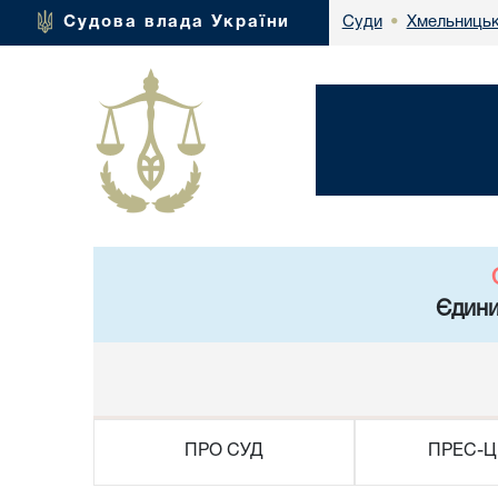
Хмельницьк
Судова влада України
Суди
•
Єдини
ПРО СУД
ПРЕС-Ц