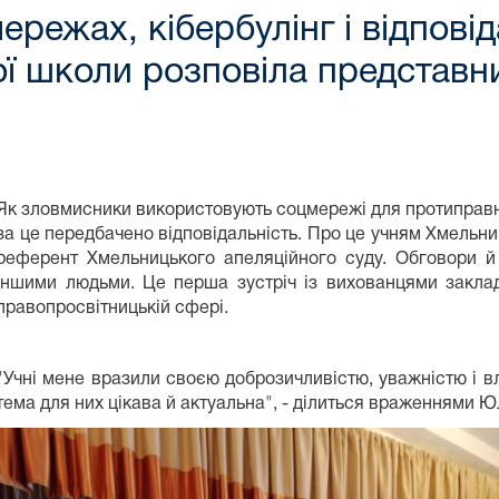
режах, кібербулінг і відповід
ої школи розповіла представ
Як зловмисники використовують соцмережі для протиправних 
за це передбачено відповідальність. Про це учням Хмельн
референт Хмельницького апеляційного суду. Обговори й п
іншими людьми. Це перша зустріч із вихованцями заклад
правопросвітницькій сфері.
"Учні мене вразили своєю доброзичливістю, уважністю і вл
тема для них цікава й актуальна", - ділиться враженнями Ю