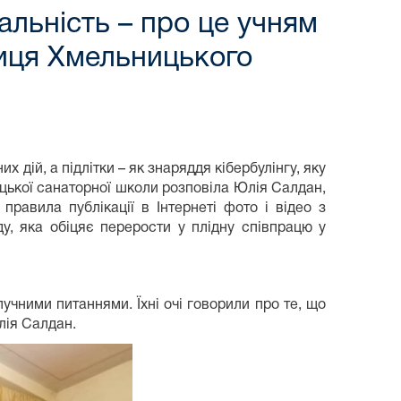
альність – про це учням
ниця Хмельницького
дій, а підлітки – як знаряддя кібербулінгу, яку
ицької санаторної школи розповіла Юлія Салдан,
равила публікації в Інтернеті фото і відео з
у, яка обіцяє перерости у плідну співпрацю у
учними питаннями. Їхні очі говорили про те, що
лія Салдан.