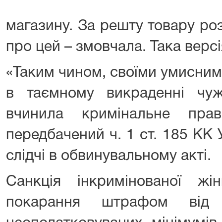
магазину. За решту товару роз
про цей – змовчала. Така версі
«Таким чином, своїми умисним
в таємному викраденні чужо
вчинила кримінальне прав
передбачений ч. 1 ст. 185 КК 
слідчі в обвинувальному акті.
Санкція інкримінованої жін
покарання штрафом від 