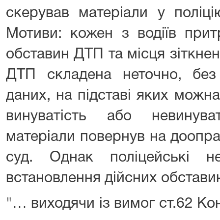
скерував матеріали у поліц
Мотиви: кожен з водіїв прит
обставин ДТП та місця зіткнен
ДТП складена неточно, без
даних, на підставі яких можн
винуватість або невинува
матеріали повернув на доопр
суд. Однак поліцейські 
встановлення дійсних обстави
"… виходячи із вимог ст.62 Кон