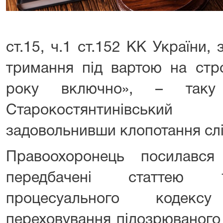
ст.15, ч.1 ст.152 КК України, 
тримання під вартою на стр
року включно», – таку 
Старокостянтинівськ
задовольнивши клопотання слі
Правоохоронець посилавс
передбачені статтею 1
процесуального кодекс
переховування підозрюваного 