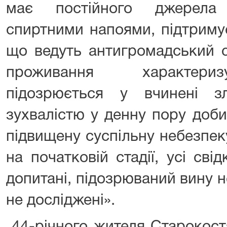
має постійного джерела 
спиртними напоями, підтриму
що ведуть антигромадський с
проживання характериз
підозрюється у вчинені з
зухвалістю у денну пору доби
підвищену суспільну небезпек
на початковій стадії, усі сві
допитані, підозрюваний вину н
не досліджені».