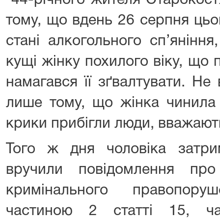
44-річного жителя Старокост
тому, що вдень 26 серпня цьо
стані алкогольного сп’яніння
кущі жінку похилого віку, що 
намагався її зґвалтувати. Не
лише тому, що жінка чинила 
крики прибігли люди, вважають
Того ж дня чоловіка затри
вручили повідомлення про
кримінального правопоруш
частиною 2 статті 15, ч