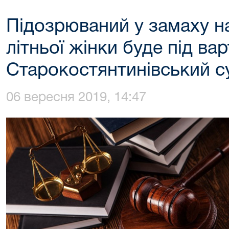
Підозрюваний у замаху н
літньої жінки буде під ва
Старокостянтинівський с
06 вересня 2019, 14:47