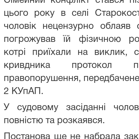
Сімейний конфлікт стався пі
цього року в селі Старокост
чоловік нецензурно облаяв 
погрожував їй фізичною роз
котрі приїхали на виклик, 
кривдника протокол пр
правопорушення, передбачене 
2 КУпАП.
У судовому засіданні чоло
повністю та розкаявся.
Постанова ще не набрала зак