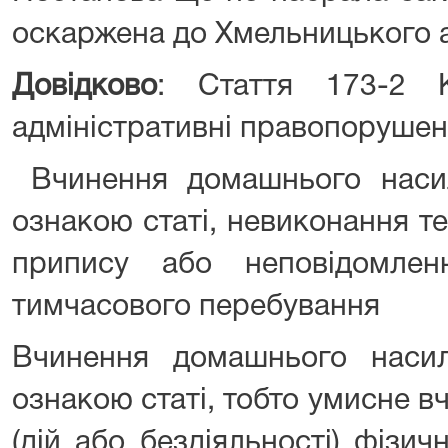
оскаржена до Хмельницького а
Довідково
: Стаття 173-2 
адміністративні правопорушен
Вчинення домашнього насил
ознакою статі, невиконання т
припису або неповідомле
тимчасового перебування
Вчинення домашнього насил
ознакою статі, тобто умисне в
(дій або бездіяльності) фізич