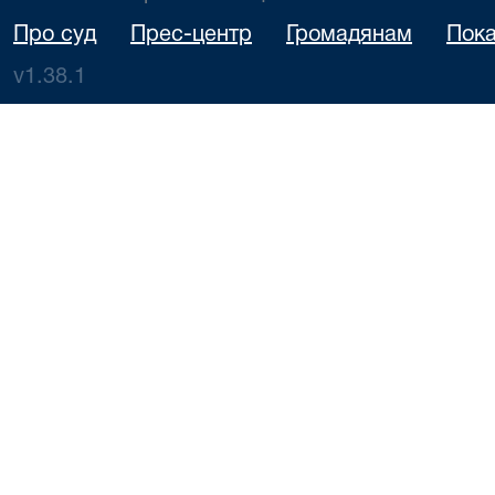
Про суд
Прес-центр
Громадянам
Пока
v1.38.1