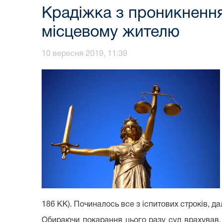
Крадіжка з проникнення
місцевому жителю
10 вересня 2019, 11:39
186 КК). Починалось все з іспитових строків, да
Обираючи покарання цього разу суд врахував, 