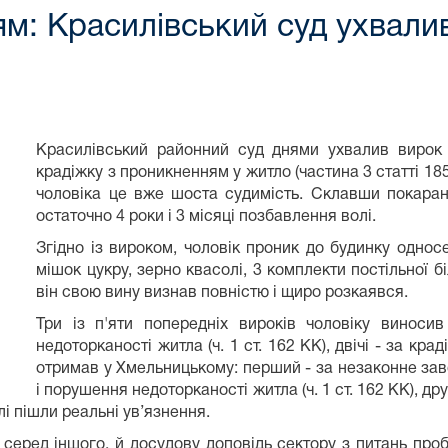
м: Красилівський суд ухвали
Красилівський районний суд днями ухвалив вирок
крадіжку з проникненням у житло (частина 3 статті 185
чоловіка це вже шоста судимість. Склавши покара
остаточно 4 роки і 3 місяці позбавлення волі.
Згідно із вироком, чоловік проник до будинку односе
мішок цукру, зерно квасолі, 3 комплекти постільної бі
він свою вину визнав повністю і щиро розкаявся.
Три із п'яти попередніх вироків чоловіку виноси
недоторканості житла (ч. 1 ст. 162 КК), двічі - за крад
отримав у Хмельницькому: перший - за незаконне заво
і порушення недоторканості житла (ч. 1 ст. 162 КК), други
лі пішли реальні ув’язнення.
серед іншого, й досудову доповідь сектору з питань проб