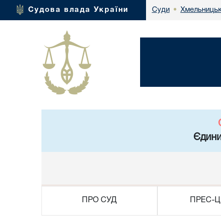
Хмельницьк
Судова влада України
Суди
•
Єдини
ПРО СУД
ПРЕС-Ц