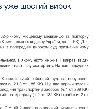
в уже шостий вирок
 32-річному місцевому мешканцю за повторну
 Кримінального кодексу України, далі - КК). Для
ння з попереднім вироком суд призначив йому
льчанки, в якому ніхто не жив, і викрав звідти
лизни і настільну скатертину. На лаві підсудних
в Красилівський районний суд: за порушення
іжки (ч. 2 і 3 ст. 185 КК). Ще два вироки чоловік
лодіння транспортним засобом (ч. 1 ст. 289 КК)
й – за крадіжку (ч. 2 ст. 185 КК) і грабіж (ч. 2 ст.
ації. У ній йшлося про високий ризик вчинення