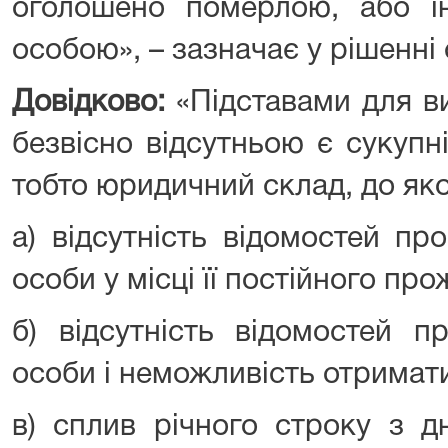
оголошено померлою, або і
особою», – зазначає у рішенні 
Довідково:
«Підставами для в
безвісно відсутньою є сукупн
тобто юридичний склад, до як
а) відсутність відомостей пр
особи у місці її постійного пр
б) відсутність відомостей п
особи і неможливість отримати 
в) сплив річного строку з д