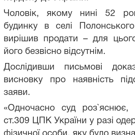
Чоловік, якому нині 52 ро
будинку в селі Полонського
вирішив продати – для цьог
його безвісно відсутнім.
Дослідивши письмові док
висновку про наявність під
заяви.
«Одночасно суд роз`яснює, 
ст.309 ЦПК України у разі од
фізичної особи, яку було визн