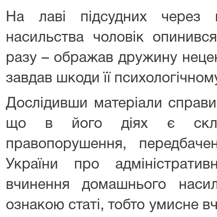
На лаві підсудних через 
насильства чоловік опинився
разу – ображав дружину неце
завдав шкоди її психологічном
Дослідивши матеріали справи
що в його діях є склад
правопорушення, передбачен
України про адміністрати
вчинення домашнього насил
ознакою статі, тобто умисне в