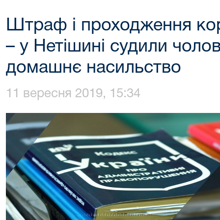
Штраф і проходження кор
– у Нетішині судили чоло
домашнє насильство
11 вересня 2019, 15:34