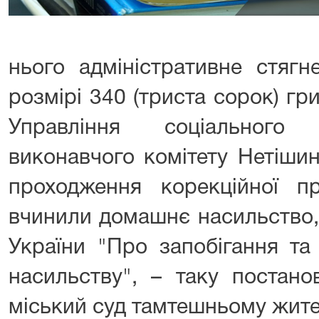
нього адміністративне стяг
розмірі 340 (триста сорок) г
Управління соціального
виконавчого комітету Нетішин
проходження корекційної п
вчинили домашнє насильство,
України "Про запобігання т
насильству", – таку постано
міський суд тамтешньому жит