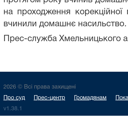
протягом року вчинив домашн
на проходження корекційної 
вчинили домашнє насильство.
Прес-служба Хмельницького а
2026 © Всі права захищені
Про суд
Прес-центр
Громадянам
Пока
v1.38.1