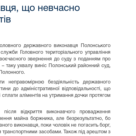
вця, що невчасно
тів
головного державного виконавця Полонського
 служби Головного територіального управління
своєчасного звернення до суду з поданням про
 – таку ухвалу виніс Полонський районний суд,
Полонного.
и неправомірною бездіяльність державного
итини до адміністративної відповідальності, що
і сплати аліментів на утримання дочки протягом
 після відкриття виконавчого провадження
ення майна боржника, але безрезультатно, бо
вного виконавця, поки чоловік не погасить борг,
ня транспортними засобами. Також під арештом з