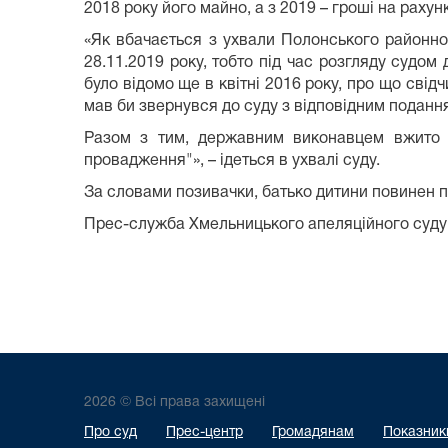
2018 року його майно, а з 2019 – гроші на рахунк
«Як вбачається з ухвали Полонського районно
28.11.2019 року, тобто під час розгляду судо
було відомо ще в квітні 2016 року, про що свід
мав би звернувся до суду з відповідним подан
Разом з тим, державним виконавцем вжито у
провадження"», – ідеться в ухвалі суду.
За словами позивачки, батько дитини повинен п
Прес-служба Хмельницького апеляційного суду
2026 © Всі права захищені
Про суд
Прес-центр
Громадянам
Показники