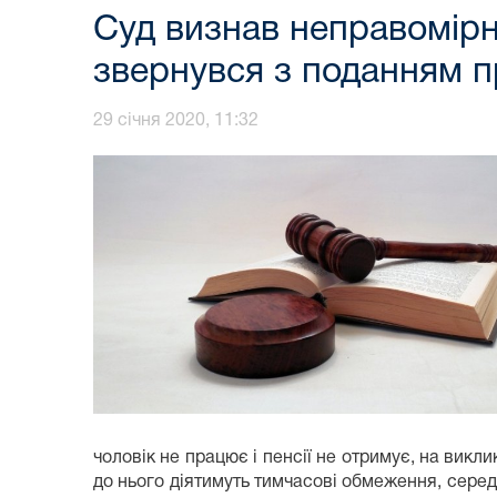
Суд визнав неправомірн
звернувся з поданням п
29 січня 2020, 11:32
чоловік не працює і пенсії не отримує, на викл
до нього діятимуть тимчасові обмеження, серед