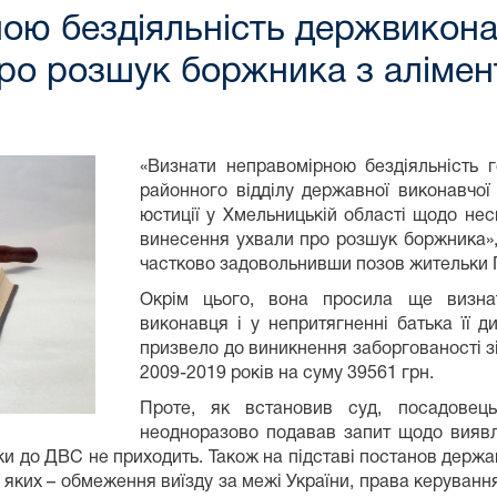
ою бездіяльність держвикона
ро розшук боржника з алімен
«Визнати неправомірною бездіяльність 
районного відділу державної виконавчої
юстиції у Хмельницькій області щодо не
винесення ухвали про розшук боржника»,
частково задовольнивши позов жительки 
Окрім цього, вона просила ще визнат
виконавця і у непритягненні батька її д
призвело до виникнення заборгованості з
2009-2019 років на суму 39561 грн.
Проте, як встановив суд, посадовець
неодноразово подавав запит щодо виявл
ики до ДВС не приходить. Також на підставі постанов держа
 яких – обмеження виїзду за межі України, права керуван