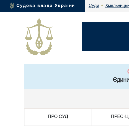
Хмельницьк
Судова влада України
Суди
•
Єдини
ПРО СУД
ПРЕС-Ц