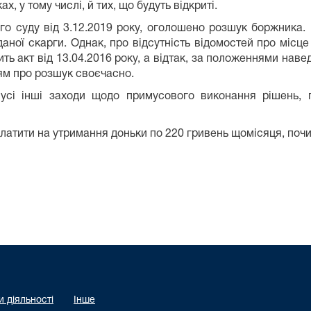
ах, у тому числі, й тих, що будуть відкриті.
го суду від 3.12.2019 року, оголошено розшук боржника. 
м даної скарги. Однак, про відсутність відомостей про м
чить акт від 13.04.2016 року, а відтак, за положеннями н
ням про розшук своєчасно.
сі інші заходи щодо примусового виконання рішень, 
латити на утримання доньки по 220 гривень щомісяця, почи
 діяльності
Інше