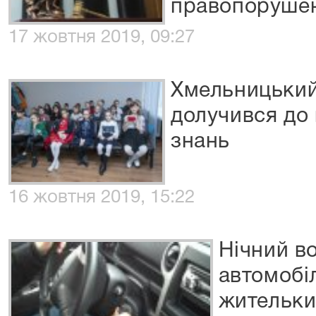
правопоруше
17 жовтня 2019, 09:27
Хмельницький
долучився до
знань
16 жовтня 2019, 15:22
Нічний в
автомобі
жительки