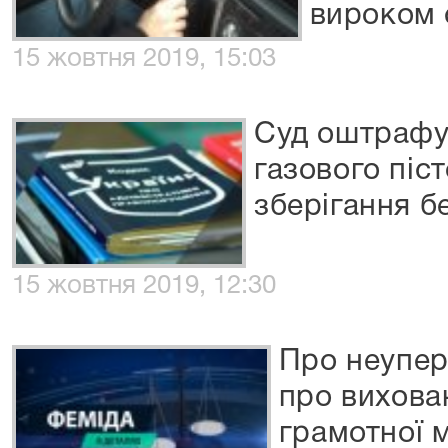
вироком 
15 жовтня 2019, 15:03
Суд оштрафу
газового піст
зберігання б
15 жовтня 2019, 12:30
Про неупер
про вихова
грамотної м