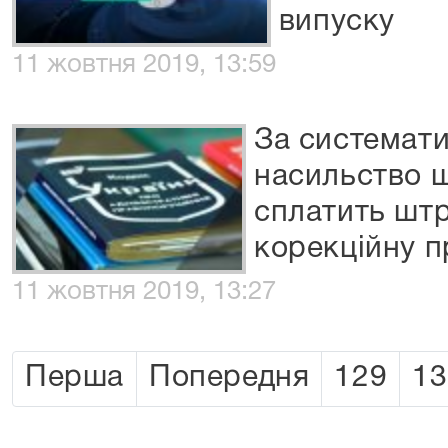
випуску
11 жовтня 2019, 13:59
За системат
насильство щ
сплатить штр
корекційну 
11 жовтня 2019, 13:27
Перша
Попередня
129
13