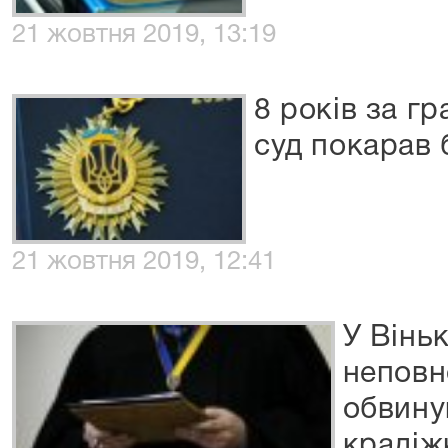
21 жовтня 2019, 13:19
8 років за г
суд покарав 
21 жовтня 2019, 12:41
У Віньк
неповн
обвину
крадіж