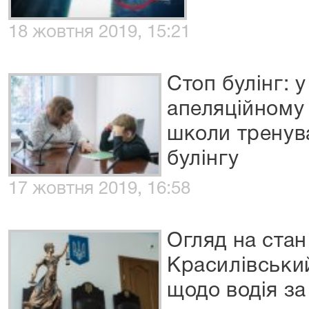
18 жовтня 2019, 15:21
Стоп булінг: 
апеляційному 
школи тренув
булінгу
17 жовтня 2019, 16:58
Огляд на стан
Красилівськи
щодо водія за