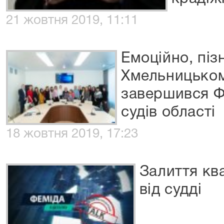
21 жовтня 2019, 11:11
Емоційно, піз
Хмельницьком
завершився Ф
судів області
18 жовтня 2019, 17:23
Залиття кв
від судді