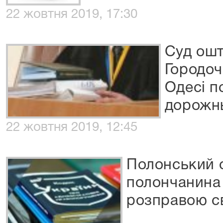
22 жовтня 2019, 17:30
Суд ошт
Городоч
Одесі 
дорожнь
22 жовтня 2019, 12:45
Полонський 
полончанина 
розправою св