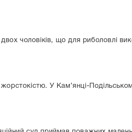
 двох чоловіків, що для риболовлі ви
жорстокістю. У Кам’янці-Подільському
ційний суд приймав поважних малень