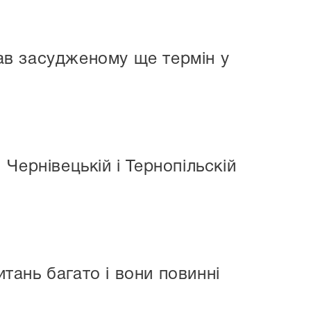
дав засудженому ще термін у
Чернівецькій і Тернопільскій
ань багато і вони повинні