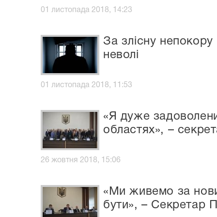
01 листопада 2018, 14:23
За злісну непокору 
неволі
01 листопада 2018, 11:53
«Я дуже задоволени
областях», – секре
26 жовтня 2018, 15:06
«Ми живемо за нови
бути», – Секретар 