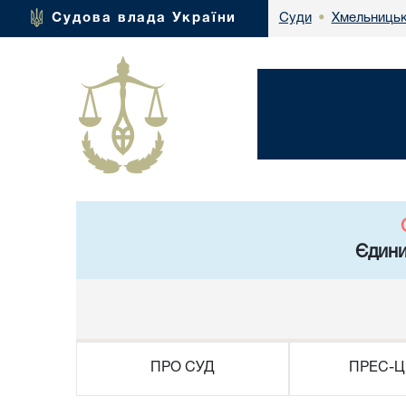
Хмельницьк
Судова влада України
Суди
•
Єдини
ПРО СУД
ПРЕС-Ц