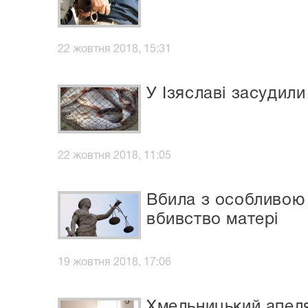
22 жовтня 2018, 15:31
У Ізяславі засудили
22 жовтня 2018, 11:05
Вбила з особливою 
вбивство матері
19 жовтня 2018, 17:06
Хмельницький апеля