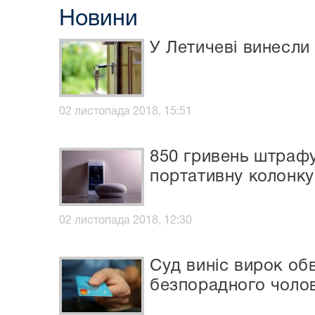
Новини
У Летичеві винесли
02 листопада 2018, 15:51
850 гривень штрафу
портативну колонку
02 листопада 2018, 12:30
Суд виніс вирок об
безпорадного чолов