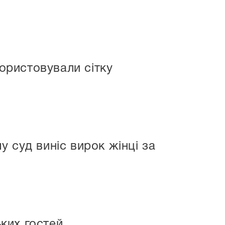
користовували сітку
 суд виніс вирок жінці за
ких гостей