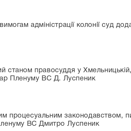
вимогам адміністрації колонії суд до
й станом правосуддя у Хмельницькій, 
тар Пленуму ВС Д. Луспеник
м процесуальним законодавством, пит
Пленуму ВС Дмитро Луспеник