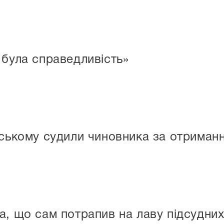
 була справедливість»
ьському судили чиновника за отриман
а, що сам потрапив на лаву підсудних