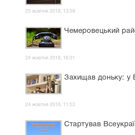
25 жовтня 2018, 13:59
Чемеровецький райс
24 жовтня 2018, 16:31
Захищав доньку: у В
24 жовтня 2018, 11:53
Стартував Всеукра