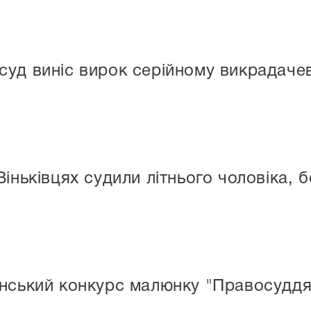
уд виніс вирок серійному викрадаче
іньківцях судили літнього чоловіка, б
їнський конкурс малюнку "Правосуддя