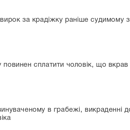
 вирок за крадіжку раніше судимому з
 повинен сплатити чоловік, що вкрав 
винуваченому в грабежі, викраденні д
іка