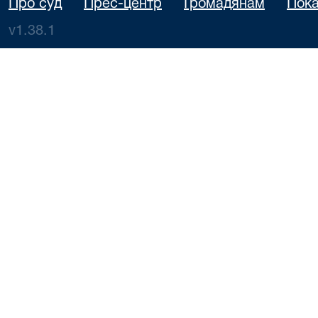
Про суд
Прес-центр
Громадянам
Пока
v1.38.1