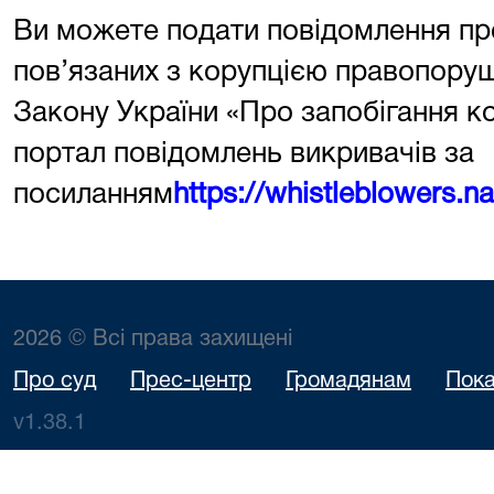
Ви можете подати повідомлення пр
пов’язаних з корупцією правопору
Закону України «Про запобігання к
портал повідомлень викривачів за
посиланням
https://whistleblowers.n
2026 © Всі права захищені
Про суд
Прес-центр
Громадянам
Пока
v1.38.1