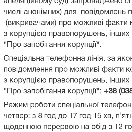
апеляційному суді запроваджено сп
числі анонімних) для повідомлень 
(викривачами) про можливі факти к
з корупцією правопорушень, інших
"Про запобігання корупції".
Спеціальна телефонна лінія, за як
повідомлення про можливі факти ко
з корупцією правопорушень, інших
"Про запобігання корупції":
+38 (03
Режим роботи спеціальної телефонно
четвер: з 8 год до 17 год 15 хв, п’ят
щоденною перервою на обід з 12 год