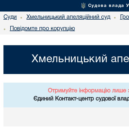
Судова влада 
Суди
Хмельницький апеляційний суд
Гр
•
•
Повідомте про корупцію
•
Хмельницький апе
Отримуйте інформацію лише 
Єдиний Контакт-центр судової влад