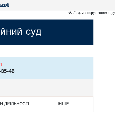
мації
Людям з порушенням зору
йний суд
л
-35-46
И ДІЯЛЬНОСТІ
ІНШЕ