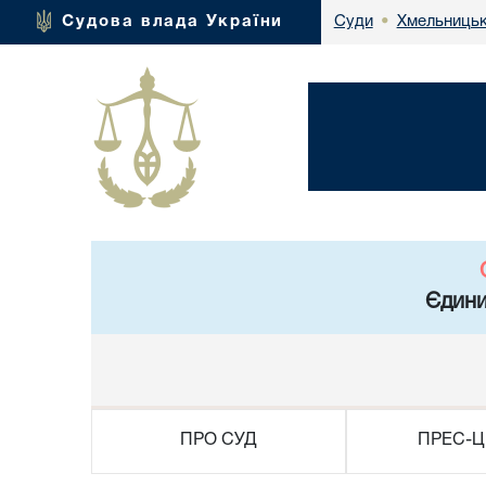
Хмельницьк
Судова влада України
Суди
•
Єдини
ПРО СУД
ПРЕС-Ц