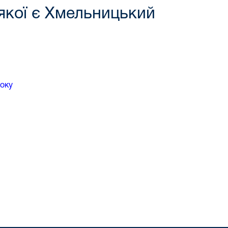
 якої є Хмельницький
року