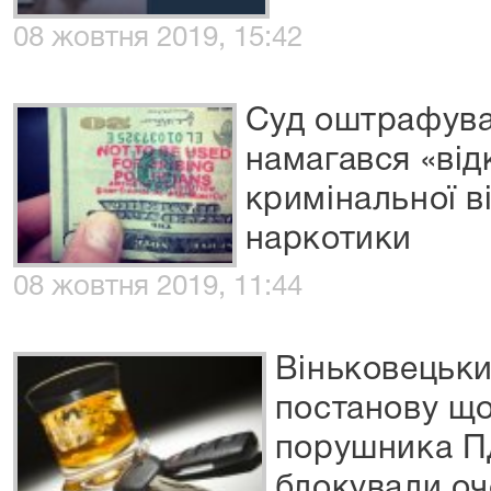
08 жовтня 2019, 15:42
Суд оштрафува
намагався «від
кримінальної в
наркотики
08 жовтня 2019, 11:44
Віньковецьки
постанову що
порушника ПД
блокували оч