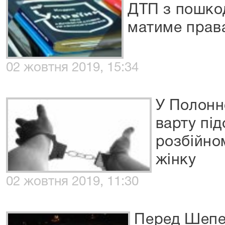
ДТП з пошко
матиме права
02 жовтня 2019, 15:34
У Полонн
варту пі
розбійно
жінку
02 жовтня 2019, 11:30
Перед Шепе