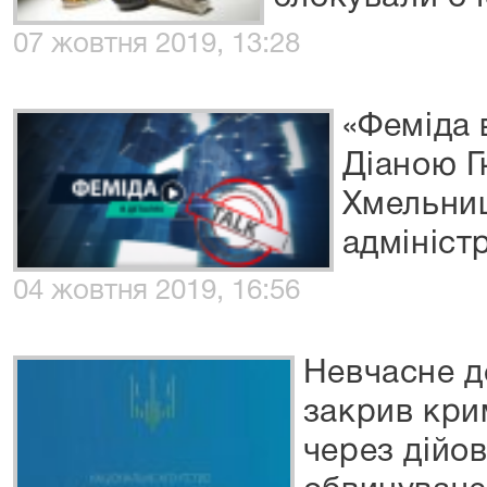
07 жовтня 2019, 13:28
«Феміда в
Діаною Г
Хмельни
адмініст
04 жовтня 2019, 16:56
Невчасне д
закрив кри
через дійов