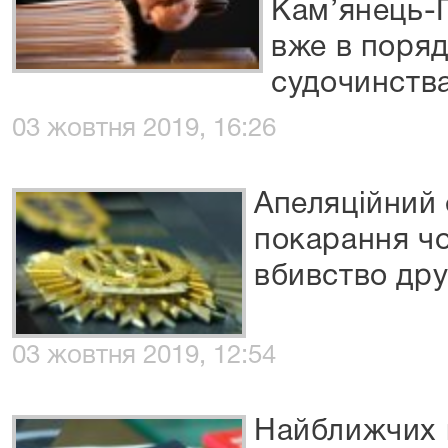
Кам’янець-П
вже в поряд
судочинств
03 жовтня 2019, 16:26
Апеляційний 
покарання чо
вбивство др
03 жовтня 2019, 12:54
Найближчих 