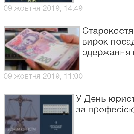
09 жовтня 2019, 14:49
Старокостя
вирок поса
одержання 
09 жовтня 2019, 11:00
У День юрис
за професіє