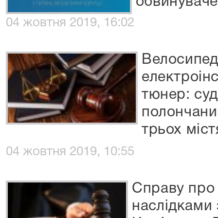
обвинуваче
04 жовтня 2019, 16:02
Велосипед
електроін
тюнер: суд
полончанин
трьох міст
04 жовтня 2019, 10:55
Справу про
наслідками 