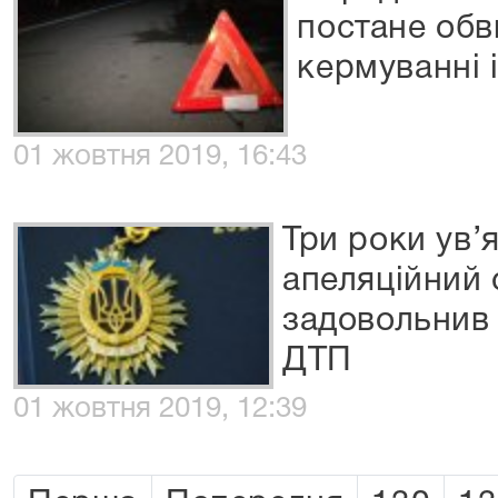
постане обв
кермуванні і
01 жовтня 2019, 16:43
Три роки ув’
апеляційний 
задовольнив
ДТП
01 жовтня 2019, 12:39