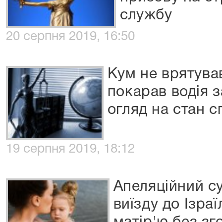
службу
20 серпня 2019, 16:50
Кум не врятува
покарав водія 
огляд на стан с
19 серпня 2019, 18:12
Апеляційний с
виїзду до Ізраї