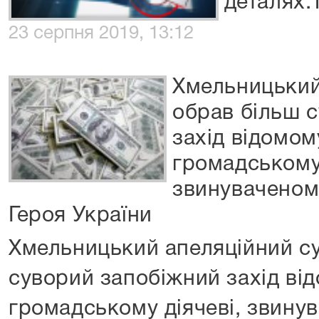
деталях.
23 серпня 2019, 13:12
Хмельницький
обрав більш 
захід відомо
громадському 
звинуваченом
Героя України
Хмельницький апеляційний су
суворий запобіжний захід в
громадському діячеві, звину