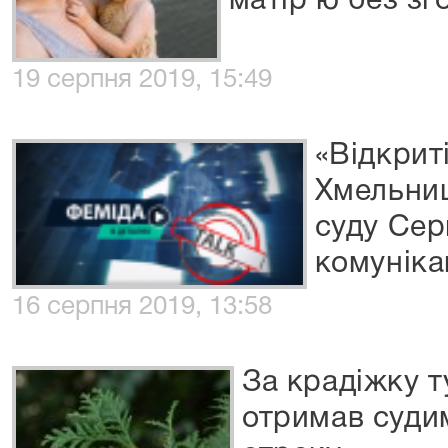
матір'ю без зг
19 серпня 2019, 15:49
«Відкрит
Хмельниц
суду Сер
комуніка
16 серпня 2019, 13:58
За крадіжку 
отримав судим