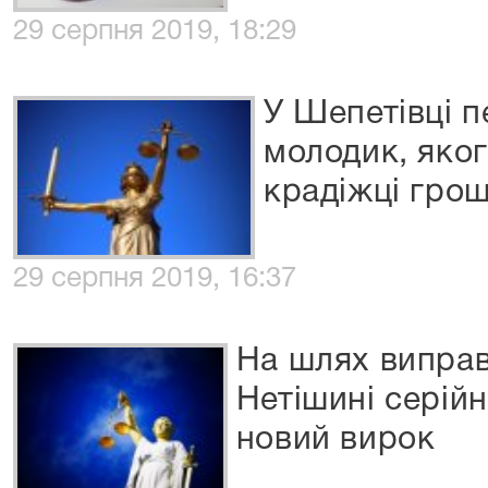
29 серпня 2019, 18:29
У Шепетівці п
молодик, яко
крадіжці грош
29 серпня 2019, 16:37
На шлях виправ
Нетішині серій
новий вирок