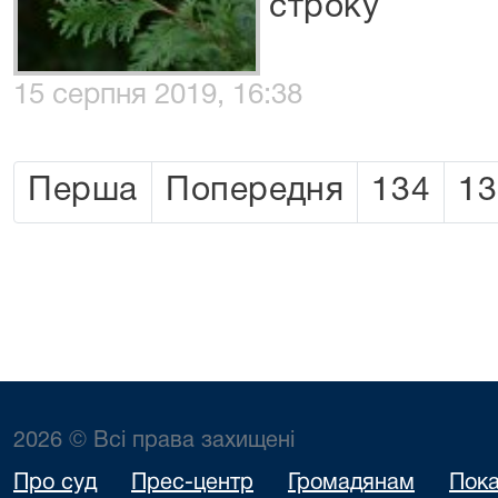
строку
15 серпня 2019, 16:38
Перша
Попередня
134
13
2026 © Всі права захищені
Про суд
Прес-центр
Громадянам
Пока