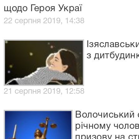
щодо Героя Украї
22 серпня 2019, 14:38
Ізяславськ
з дитбудинк
21 серпня 2019, 12:58
Волочиський с
річному чолов
призову на ст