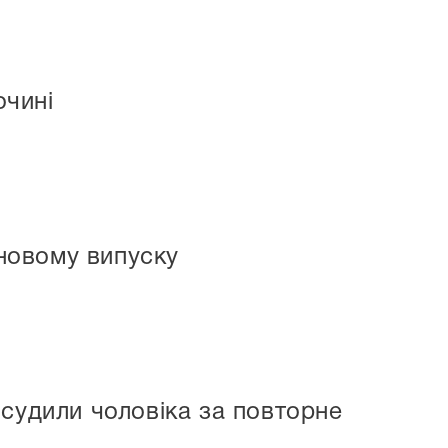
очині
 новому випуску
 судили чоловіка за повторне