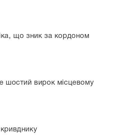
віка, що зник за кордоном
же шостий вирок місцевому
 кривднику