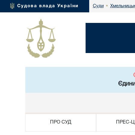
Хмельницьк
Судова влада України
Суди
•
Єдини
ПРО СУД
ПРЕС-Ц