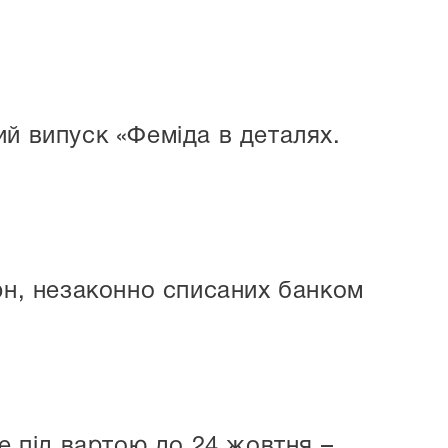
й випуск «Феміда в деталях.
рн, незаконно списаних банком
е під вартою до 24 жовтня –