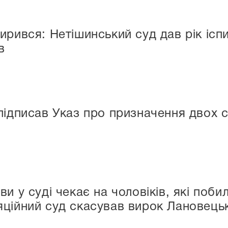
ирився: Нетішинський суд дав рік ісп
в
ідписав Указ про призначення двох су
и у суді чекає на чоловіків, які поби
ційний суд скасував вирок Лановець