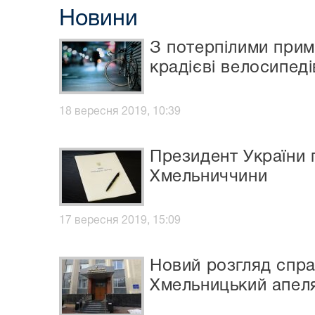
Новини
З потерпілими прим
крадієві велосипеді
18 вересня 2019, 10:39
Президент України п
Хмельниччини
17 вересня 2019, 15:09
Новий розгляд справ
Хмельницький апеля