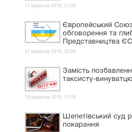
17 вересня 2019, 11:04
Європейський Союз
обговорення та гли
Представництва ЄС 
17 вересня 2019, 10:20
Замість позбавленн
таксисту-винуватц
16 вересня 2019, 17:18
Шепетівський суд р
покарання