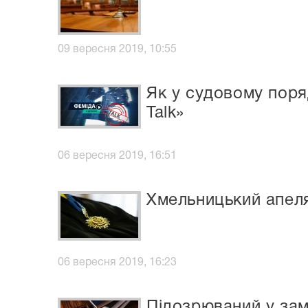
09 вересня 2019, 10:55
Як у судовому поря
Talk»
06 вересня 2019, 16:51
Хмельницький апеля
06 вересня 2019, 16:23
Підозрюваний у зам