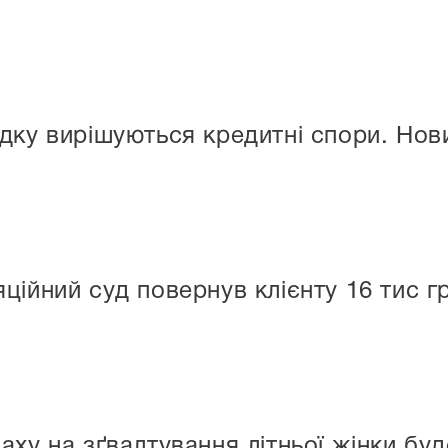
дку вирішуються кредитні спори. Нови
ційний суд повернув клієнту 16 тис г
аху на зґвалтування літньої жінки буд