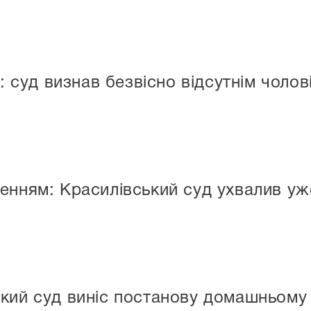
и: суд визнав безвісно відсутнім чоло
енням: Красилівський суд ухвалив у
кий суд виніс постанову домашньому