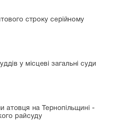
итового строку серійному
ддів у місцеві загальні суди
ли атовця на Тернопільщині -
кого райсуду