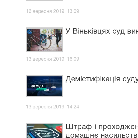
16 вересня 2019, 13:09
У Віньківцях суд ви
13 вересня 2019, 16:09
Демістифікація суду
13 вересня 2019, 14:24
Штраф і проходженн
домашнє насильств